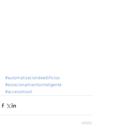
#automatizaciondeedificios
#estacionamientointeligente
#accesomovil