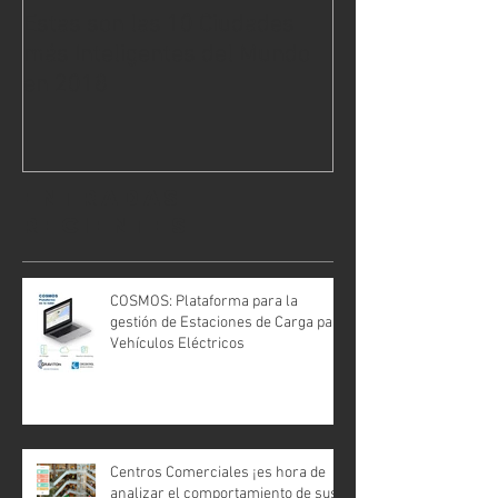
Estas son las 10 Ciudades
Los Nuevos Des
más Inteligentes del Mundo
Residenciales I
en 2018
¿Una ventaja co
Entradas
recientes
COSMOS: Plataforma para la
gestión de Estaciones de Carga para
Vehículos Eléctricos
Centros Comerciales ¡es hora de
analizar el comportamiento de sus