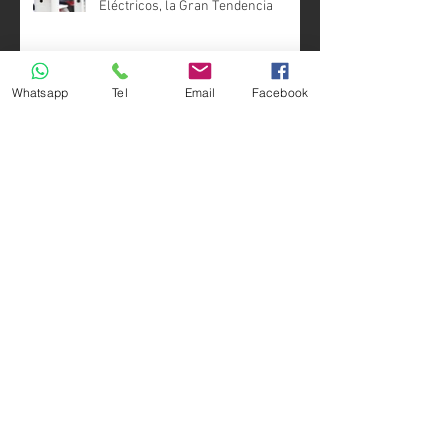
Eléctricos, la Gran Tendencia
Whatsapp
Tel
Email
Facebook
Estas son las 10 Ciudades más
Inteligentes del Mundo en 2018
3 razones para instalar tu sistema
de Videovigilancia y Alarmas en
Casa
Los Nuevos Desarrollos
Residenciales Inteligentes ¿Una
ventaja competitiva?
Estacionamientos Automatizados,