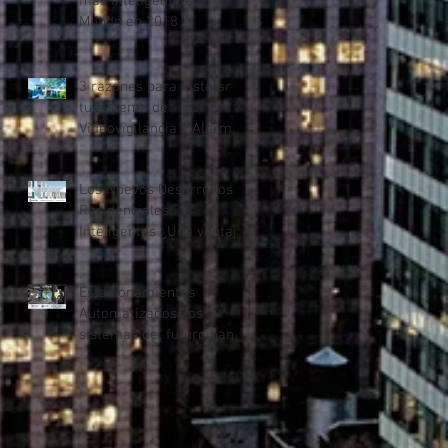
más Inteligentes del
Mundo en 2018
3 razones para instalar
tu sistema de
Videovigilancia y Alarmas
en Casa
Los Nuevos Desarrollos
Residenciales
Inteligentes ¿Una ventaja
competitiva?
Estacionamientos
Automatizados, los
sistemas del futuro han
llegado