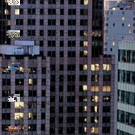
La importancia del
Control de Accesos en
Oficinas y Centros
Comerciales
Tres Grandes Ventajas de
las Ciudades Inteligentes
11% de los
Estacionamientos
Públicos a nivel global
son “Inteligentes”
Estaciones de Carga para
Vehículos Eléctricos, la
Gran Tendencia
Estas son las 10 Ciudades