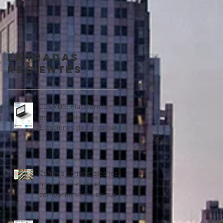
en 2018
Inteligentes ¿Una
ventaja competitiva?
Entradas
recientes
COSMOS: Plataforma
para la gestión de
Estaciones de Carga para
Vehículos Eléctricos
Centros Comerciales ¡es
hora de analizar el
comportamiento de sus
clientes!