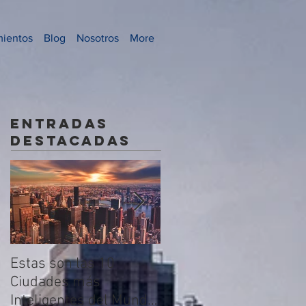
mientos
Blog
Nosotros
More
Entradas
destacadas
Estas son las 10
Los Nuevos
Ciudades más
Desarrollos
Inteligentes del Mundo
Residenciales