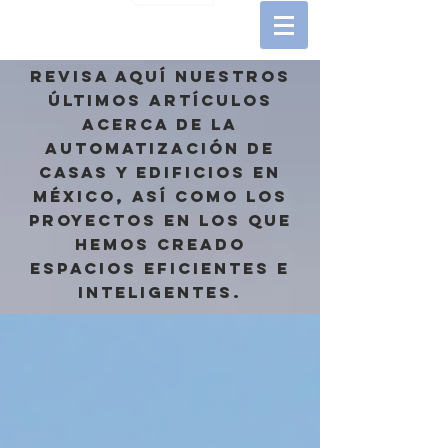
REVISA AQUÍ NUESTROS
ÚLTIMOS ARTÍCULOS
ACERCA DE LA
AUTOMATIZACIÓN DE
CASAS Y EDIFICIOS EN
MÉXICO, ASÍ COMO LOS
proyectos en los que
hemos creado
espacios eficientes e
inteligentes.