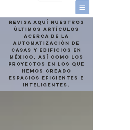
REVISA AQUÍ NUESTROS
ÚLTIMOS ARTÍCULOS
ACERCA DE LA
AUTOMATIZACIÓN DE
CASAS Y EDIFICIOS EN
MÉXICO, ASÍ COMO LOS
proyectos en los que
hemos creado
espacios eficientes e
inteligentes.