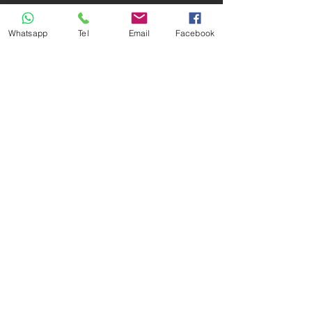
Estas son las 10 Ciudades más
Whatsapp
Tel
Email
Facebook
Inteligentes del Mundo en 2018
3 razones para instalar tu sistema
de Videovigilancia y Alarmas en
Casa
Los Nuevos Desarrollos
Residenciales Inteligentes ¿Una
ventaja competitiva?
Estacionamientos Automatizados,
los sistemas del futuro han llegado