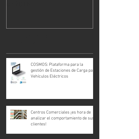
en 2018
¿Una ventaja co
Entradas
recientes
COSMOS: Plataforma para la
gestión de Estaciones de Carga para
Vehículos Eléctricos
Centros Comerciales ¡es hora de
analizar el comportamiento de sus
clientes!