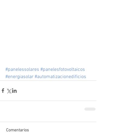
#panelessolares
#panelesfotovoltaicos
#energiasolar
#automatizacionedificios
Comentarios