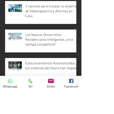
3 razones para instalar tu sistema
de Videovigilancia y Alarmas en
Casa
Los Nuevos Desarrollos
Residenciales Inteligentes ¿Una
ventaja competitiva?
Estacionamientos Automatizados,
los sistemas del futuro han llegado
Whatsapp
Tel
Email
Facebook
Archivo
octubre de 2019
(1)
1 entrada
junio de 2019
(1)
1 entrada
mayo de 2019
(1)
1 entrada